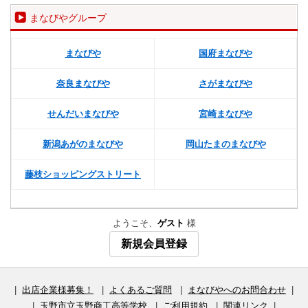
まなびやグループ
まなびや
国府まなびや
奈良まなびや
さがまなびや
せんだいまなびや
宮崎まなびや
新潟あがのまなびや
岡山たまのまなびや
藤枝ショッピングストリート
ようこそ、
ゲスト
様
新規会員登録
|
出店企業様募集！
|
よくあるご質問
|
まなびやへのお問合わせ
|
|
玉野市立玉野商工高等学校
|
ご利用規約
|
関連リンク
|