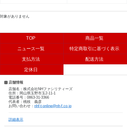
対象がありません
TOP
商品一覧
ニュース一覧
特定商取引に基づく表示
支払方法
配送方法
定休日
店舗情報
店舗名：株式会社NHファシリティーズ
住所：岡山県玉野市玉2-11-1
電話番号：0863-31-3366
代表者：桃枝 義彦
お問い合わせ：
nhf-t-online@nh-f.co.jp
詳細表示