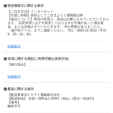
特定商取引に関する表示
【ご注文方法】インターネット
【引渡し時期】原則としてご注文より１週間後以降
【返品について】商品の性質上、返品はお断りさせていただいており
ます。 品質管理には十分留意しておりますが不備があった場合返
金、または交換させていただきます。 何か問題がありましたら、
「瀬戸内フーズ」までご連絡ください。 TEL：0863-31-3010（平日
9：30～16：30）
詳細表示
決済に関する表記(ご利用可能な決済方法)
【銀行振込】
詳細表示
配送に関する表示
【配送業者名】ヤマト運輸株式会社
【配送料金】 全国一律料金1,000円（税込）(受注一括送付)
【備考】
離島不可