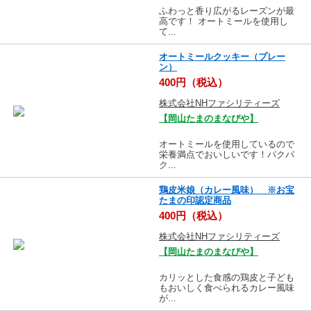
ふわっと香り広がるレーズンが最
高です！ オートミールを使用し
て...
オートミールクッキー（プレー
ン）
400円（税込）
株式会社NHファシリティーズ
【岡山たまのまなびや】
オートミールを使用しているので
栄養満点でおいしいです！パクパ
ク...
鶏皮米娘（カレー風味） ※お宝
たまの印認定商品
400円（税込）
株式会社NHファシリティーズ
【岡山たまのまなびや】
カリッとした食感の鶏皮と子ども
もおいしく食べられるカレー風味
が...