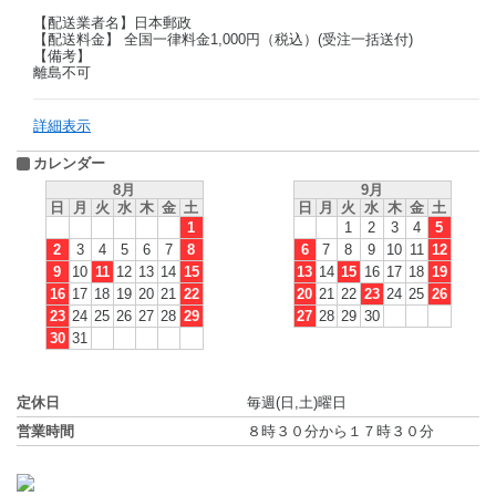
【配送業者名】日本郵政
【配送料金】 全国一律料金1,000円（税込）(受注一括送付)
【備考】
離島不可
詳細表示
カレンダー
8月
9月
日
月
火
水
木
金
土
日
月
火
水
木
金
土
1
1
2
3
4
5
2
3
4
5
6
7
8
6
7
8
9
10
11
12
9
10
11
12
13
14
15
13
14
15
16
17
18
19
16
17
18
19
20
21
22
20
21
22
23
24
25
26
23
24
25
26
27
28
29
27
28
29
30
30
31
定休日
毎週(日,土)曜日
営業時間
８時３０分から１７時３０分