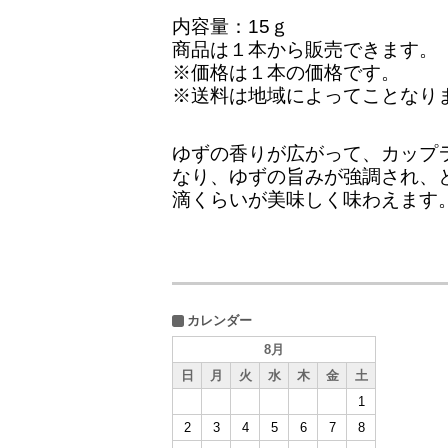
内容量：15ｇ
商品は１本から販売できます。
※価格は１本の価格です。
※送料は地域によってことなり
ゆずの香りが広がって、カップ
なり、ゆずの旨みが強調され、
滴くらいが美味しく味わえます
カレンダー
8月
日
月
火
水
木
金
土
1
2
3
4
5
6
7
8