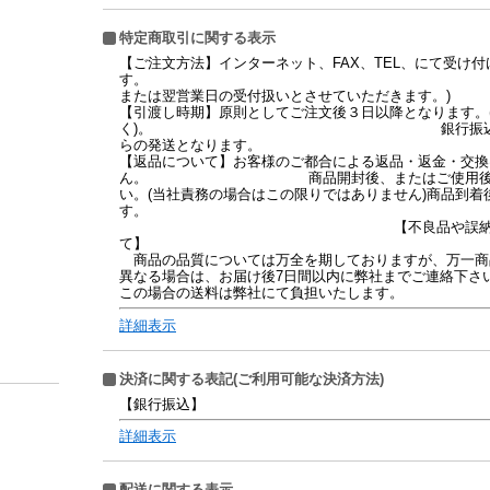
特定商取引に関する表示
【ご注文方法】インターネット、FAX、TEL、にて受け
す。 (17時以降及び日
または翌営業日の受付扱いとさせていただきます。)
【引渡し時期】原則としてご注文後３日以降となります。
く)。 銀行振込、現金書留の場
らの発送となります。
【返品について】お客様のご都合による返品・返金・交換
ん。 商品開封後、またはご使用後の返品は
い。(当社責務の場合はこの限りではありません)商品到
す
【不良品や誤納品の場
商品の品質については万全を期しておりますが、万一商
異なる場合は、お届け後7日間以内に弊社までご連絡下さ
この場合の送料は弊社にて負担いたします。
詳細表示
決済に関する表記(ご利用可能な決済方法)
【銀行振込】
詳細表示
配送に関する表示