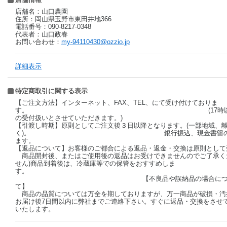
店舗名：山口農園
住所：岡山県玉野市東田井地366
電話番号：090-8217-0348
代表者：山口政春
お問い合わせ：
my-94110430@ozzio.jp
詳細表示
特定商取引に関する表示
【ご注文方法】インターネット、FAX、TEL、にて受け付けておりま
す。 (17時以降及び日曜祝日の受
の受付扱いとさせていただきます。)
【引渡し時期】原則としてご注文後３日以降となります。(一部地域、
く)。 銀行振込、現金書留の場合、ご入金
ます。
【返品について】お客様のご都合による返品・返金・交換
商品開封後、またはご使用後の返品はお受けできませんのでご了承く
せん)商品到着後は、冷蔵庫等での保管をおすすめしま
す
【不良品や誤納品の場合につ
て
商品の品質については万全を期しておりますが、万一商品が破損・汚
お届け後7日間以内に弊社までご連絡下さい。すぐに返品・交換をさせ
いたします。