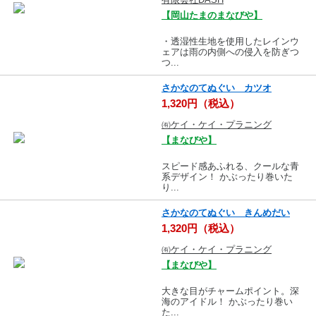
【岡山たまのまなびや】
・透湿性生地を使用したレインウ
ェアは雨の内側への侵入を防ぎつ
つ...
さかなのてぬぐい カツオ
1,320円（税込）
㈲ケイ・ケイ・プラニング
【まなびや】
スピード感あふれる、クールな青
系デザイン！ かぶったり巻いた
り...
さかなのてぬぐい きんめだい
1,320円（税込）
㈲ケイ・ケイ・プラニング
【まなびや】
大きな目がチャームポイント。深
海のアイドル！ かぶったり巻い
た...