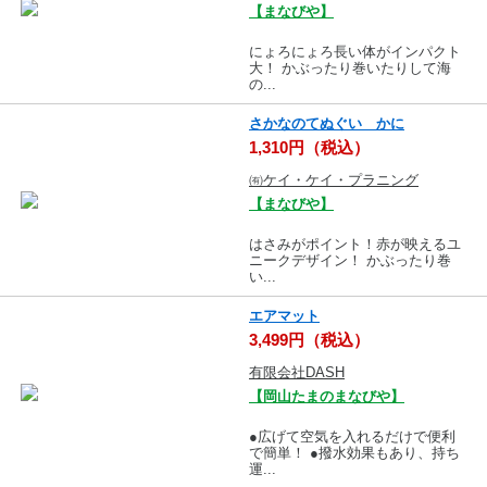
【まなびや】
にょろにょろ長い体がインパクト
大！ かぶったり巻いたりして海
の...
さかなのてぬぐい かに
1,310円（税込）
㈲ケイ・ケイ・プラニング
【まなびや】
はさみがポイント！赤が映えるユ
ニークデザイン！ かぶったり巻
い...
エアマット
3,499円（税込）
有限会社DASH
【岡山たまのまなびや】
●広げて空気を入れるだけで便利
で簡単！ ●撥水効果もあり、持ち
運...